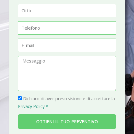
m
C
e
i
t
T
t
e
à
l
E
e
-
f
m
M
o
a
e
n
i
s
o
l
s
a
P
g
Dichiaro di aver preso visione e di accettare la
r
g
Privacy Policy *
i
i
v
o
OTTIENI IL TUO PREVENTIVO
a