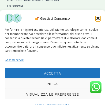
Falconeria
Sanificazioni ambientali
Gestisci Consenso
Per fornire le migliori esperienze, utilizziamo tecnologie come i cookie
per memorizzare e/o accedere alle informazioni del dispositivo. Il
consenso a queste tecnologie ci permetterà di elaborare dati come il
comportamento di navigazione o ID unici su questo sito. Non
acconsentire o ritirare il consenso può influire negativamente su alcune
caratteristiche e funzioni.
Diseko Group
è sponsor del PISA S.C.
Gestisci servizi
ACCETTA
Copyright © 2026 Diseko Group Srls |
Sitemap
|Sito web
NEGA
sviluppato da
WebSolutionPro
VISUALIZZA LE PREFERENZE
Privacy Policy
|
Cookie Policy