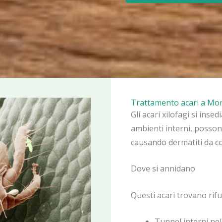
Trattamento acari a Mon
Gli acari xilofagi si inse
ambienti interni, posson
causando dermatiti da co
Dove si annidano
Questi acari trovano rifu
Tunnel interni ne