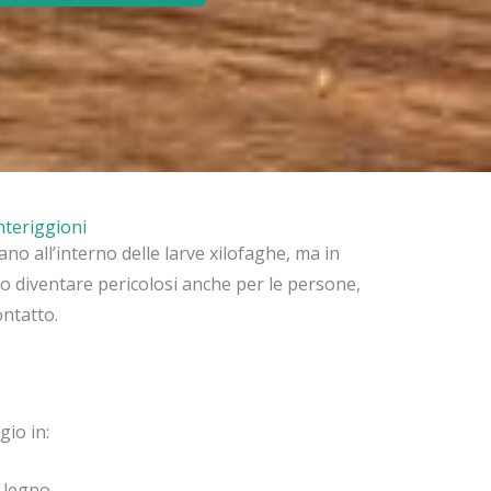
teriggioni
diano all’interno delle larve xilofaghe, ma in
o diventare pericolosi anche per le persone,
ntatto.
gio in:
l legno