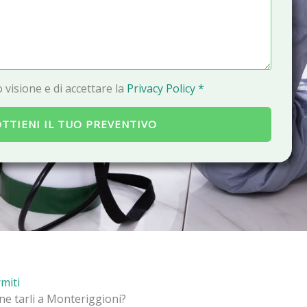
a
i
l
 visione e di accettare la
Privacy Policy *
TTIENI IL TUO PREVENTIVO
rmiti
one tarli a Monteriggioni?