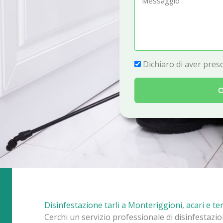
e
e
f
s
o
s
n
a
P
Dichiaro di aver preso
o
g
r
g
O
i
i
v
o
a
c
y
Disinfestazione tarli a Monteriggioni, acari e te
Cerchi un servizio professionale di disinfestazi