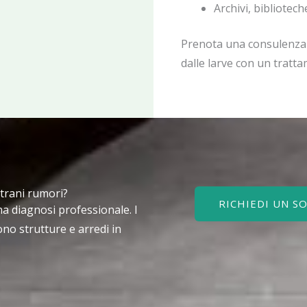
Archivi, bibliotec
Prenota una consulenza g
dalle larve con un tratt
strani rumori?
RICHIEDI UN 
a diagnosi professionale. I
no strutture e arredi in