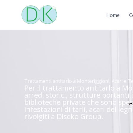
Vai
al
Home
C
contenuto
Trattamenti antitarlo a Monteriggioni, Acari e Te
Per il trattamento antitarlo a Mo
arredi storici, strutture portanti 
biblioteche private che sono spes
infestazioni di tarli, acari del leg
rivolgiti a Diseko Group.