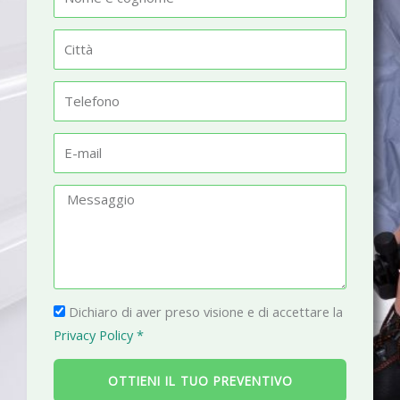
o
m
C
e
i
t
T
t
e
à
l
E
e
-
f
m
M
o
a
e
n
i
s
o
l
s
a
P
g
Dichiaro di aver preso visione e di accettare la
r
g
Privacy Policy *
i
i
v
o
OTTIENI IL TUO PREVENTIVO