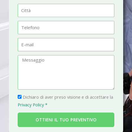
m
C
e
i
t
T
t
e
à
l
E
e
-
f
m
M
o
a
e
n
i
s
o
l
s
a
P
g
Dichiaro di aver preso visione e di accettare la
r
g
Privacy Policy *
i
i
v
o
OTTIENI IL TUO PREVENTIVO
a