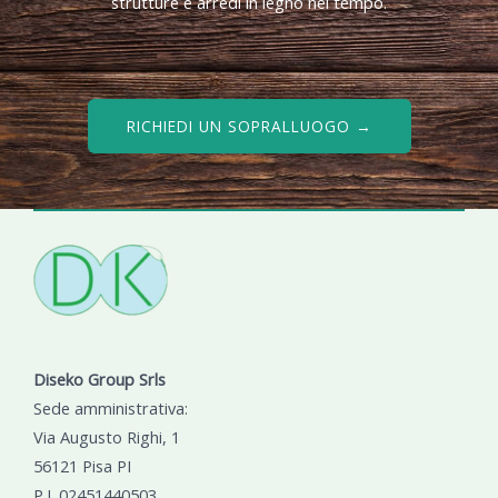
strutture e arredi in legno nel tempo.
RICHIEDI UN SOPRALLUOGO →
Diseko Group Srls
Sede amministrativa:
Via Augusto Righi, 1
56121 Pisa PI
P.I. 02451440503