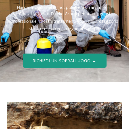
Hai notato fori nel legno, polvere o strani rumori?
Contatta subito Diseko Group per una diagnosi
professionale. I nostri trattamenti ecologici proteggono
strutture e arredi in legno nel tempo.
RICHIEDI UN SOPRALLUOGO →