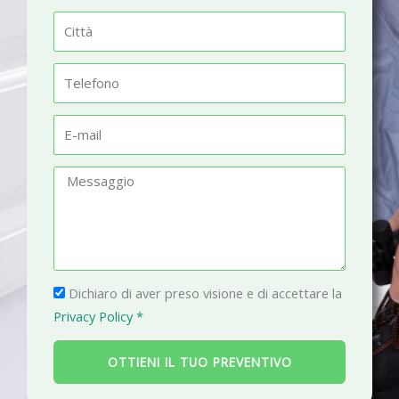
m
C
e
i
t
T
t
e
à
l
E
e
-
f
m
M
o
a
e
n
i
s
o
l
s
a
P
g
Dichiaro di aver preso visione e di accettare la
r
g
Privacy Policy *
i
i
v
o
OTTIENI IL TUO PREVENTIVO
a