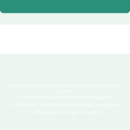
Il tuo legno è sotto attacco? Intervieni prima che il danno
peggiori.
Contatta subito Diseko Group per una diagnosi
professionale. I nostri trattamenti ecologici proteggono
strutture e arredi in legno nel tempo.