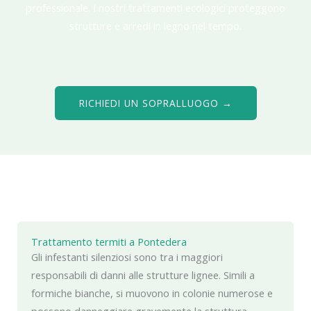
professionale. I nostri trattamenti ecologici proteggono
strutture e arredi in legno nel tempo.
RICHIEDI UN SOPRALLUOGO →
Trattamento termiti a Pontedera
Gli infestanti silenziosi sono tra i maggiori
responsabili di danni alle strutture lignee. Simili a
formiche bianche, si muovono in colonie numerose e
possono danneggiare gravemente la struttura