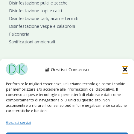
Disinfestazione pulci e zecche
Disinfestazione topi e ratti
Disinfestazione tarli, acari e termiti
Disinfestazione vespe e calabroni
Falconeria
Sanificazioni ambientali
🔐 Gestisci Consenso
Diseko Group
è sponsor del PISA S.C.
Per fornire le migliori esperienze, utilizziamo tecnologie come i cookie
per memorizzare e/o accedere alle informazioni del dispositivo. Il
consenso a queste tecnologie ci permetterà di elaborare dati come il
comportamento di navigazione o ID unici su questo sito. Non
acconsentire o ritirare il consenso può influire negativamente su alcune
caratteristiche e funzioni.
Copyright © 2026 Diseko Group Srls |
Sitemap
|Sito web
Gestisci servizi
sviluppato da
WebSolutionPro