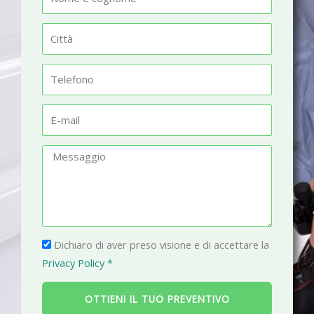
o
m
C
e
i
t
T
t
e
à
l
E
e
-
f
m
M
o
a
e
n
i
s
o
l
s
a
P
g
Dichiaro di aver preso visione e di accettare la
r
g
Privacy Policy *
i
i
v
o
OTTIENI IL TUO PREVENTIVO