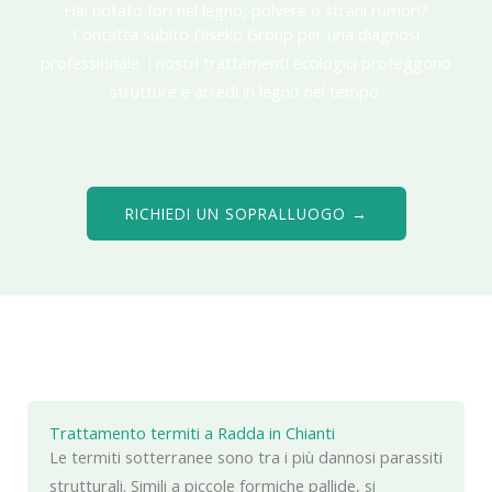
Hai notato fori nel legno, polvere o strani rumori?
Contatta subito Diseko Group per una diagnosi
professionale. I nostri trattamenti ecologici proteggono
strutture e arredi in legno nel tempo.
RICHIEDI UN SOPRALLUOGO →
Trattamento termiti a Radda in Chianti
Le termiti sotterranee sono tra i più dannosi parassiti
strutturali. Simili a piccole formiche pallide, si