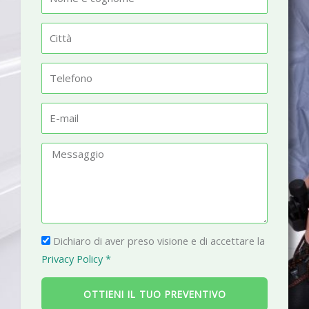
o
m
C
e
i
t
T
t
e
à
l
E
e
-
f
m
M
o
a
e
n
i
s
o
l
s
a
P
g
Dichiaro di aver preso visione e di accettare la
r
g
Privacy Policy *
i
i
v
o
OTTIENI IL TUO PREVENTIVO