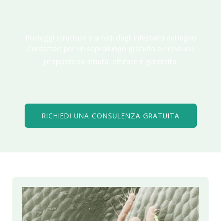
Proteggi strutture e arredi dagli infestanti del legno
Contattaci per un sopralluogo gratuito e ricevi una
proposta su misura, efficace e garantita.
RICHIEDI UNA CONSULENZA GRATUITA