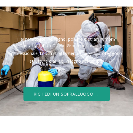
Hai notato fori nel legno, polvere o strani rumori?
Contatta subito Diseko Group per una diagnosi
professionale. I nostri trattamenti ecologici proteggono
strutture e arredi in legno nel tempo.
RICHIEDI UN SOPRALLUOGO →