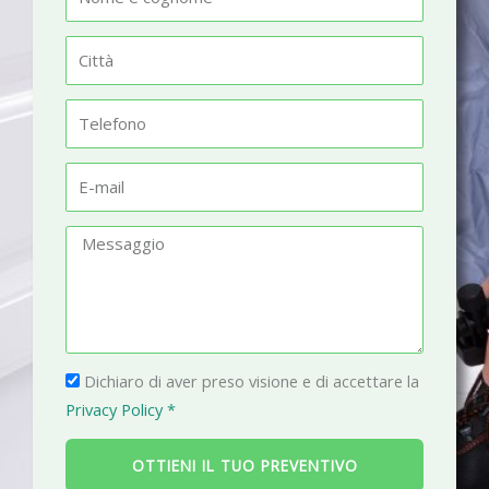
o
m
C
e
i
t
T
t
e
à
l
E
e
-
f
m
M
o
a
e
n
i
s
o
l
s
a
P
g
Dichiaro di aver preso visione e di accettare la
r
g
Privacy Policy *
i
i
v
o
OTTIENI IL TUO PREVENTIVO