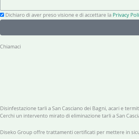
s
o
a
P
Dichiaro di aver preso visione e di accettare la
Privacy Poli
n
g
r
o
g
i
i
v
Chiamaci
o
a
c
y
Disinfestazione tarli a San Casciano dei Bagni, acari e termit
Cerchi un intervento mirato di eliminazione tarli a San Casc
Diseko Group offre trattamenti certificati per mettere in sic