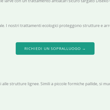
alle larve con un trattamento antiacari sicuro targato Diseko
. I nostri trattamenti ecologici proteggono strutture e arr
RICHIEDI UN SOPRALLUOGO →
ni alle strutture lignee. Simili a piccole formiche pallide,