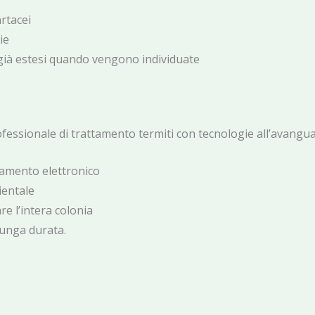
artacei
ie
già estesi quando vengono individuate
rofessionale di trattamento termiti con tecnologie all’avangu
vamento elettronico
ientale
re l’intera colonia
lunga durata.