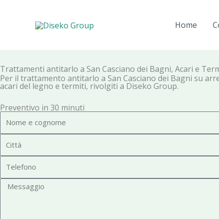
Vai
al
Home
C
contenuto
Trattamenti antitarlo a San Casciano dei Bagni, Acari e Term
Per il trattamento antitarlo a San Casciano dei Bagni su arre
acari del legno e termiti, rivolgiti a Diseko Group.
Preventivo in 30 minuti
N
o
C
m
i
e
T
t
e
t
M
l
à
e
e
s
f