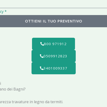
l
cy *
OTTIENI IL TUO PREVENTIVO
800 971912
0509912823
3401009337
i
iano dei Bagni?
urezza travature in legno da termiti.