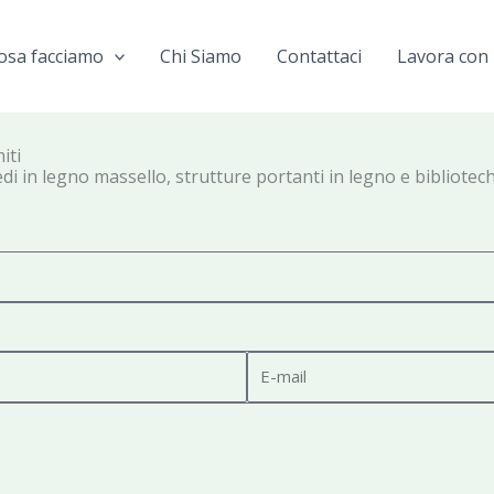
osa facciamo
Chi Siamo
Contattaci
Lavora con 
iti
di in legno massello, strutture portanti in legno e bibliotech
E
-
m
a
i