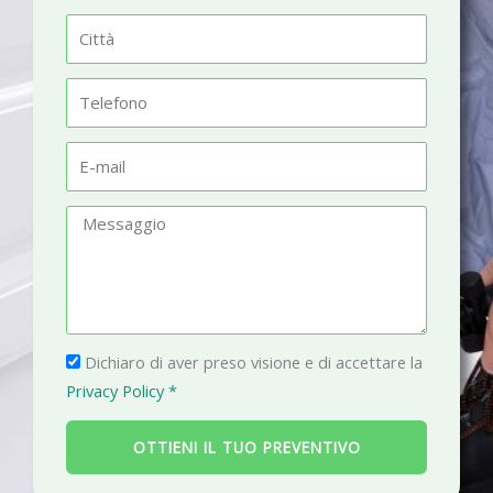
m
C
e
i
t
T
t
e
à
l
E
e
-
f
m
M
o
a
e
n
i
s
o
l
s
a
P
g
Dichiaro di aver preso visione e di accettare la
r
g
Privacy Policy *
i
i
v
o
OTTIENI IL TUO PREVENTIVO
a