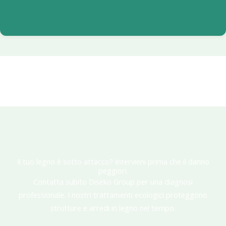
Il tuo legno è sotto attacco? Intervieni prima che il danno
peggiori.
Contatta subito Diseko Group per una diagnosi
professionale. I nostri trattamenti ecologici proteggono
strutture e arredi in legno nel tempo.