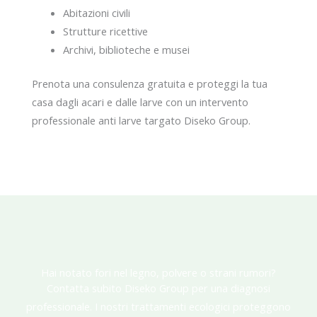
Abitazioni civili
Strutture ricettive
Archivi, biblioteche e musei
Prenota una consulenza gratuita e proteggi la tua
casa dagli acari e dalle larve con un intervento
professionale anti larve targato Diseko Group.
Hai notato fori nel legno, polvere o strani rumori?
Contatta subito Diseko Group per una diagnosi
professionale. I nostri trattamenti ecologici proteggono