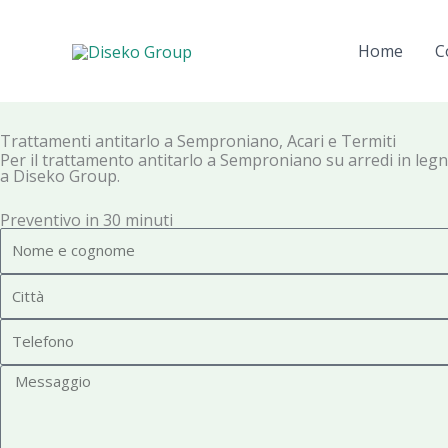
Vai
al
Home
C
contenuto
Trattamenti antitarlo a Semproniano, Acari e Termiti
Per il trattamento antitarlo a Semproniano su arredi in legno 
a Diseko Group.
Preventivo in 30 minuti
N
o
C
m
i
e
T
t
e
t
M
l
à
e
e
s
f