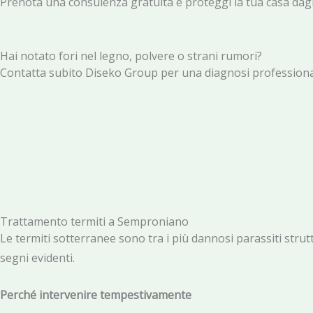
Prenota una consulenza gratuita e proteggi la tua casa dagli
Hai notato fori nel legno, polvere o strani rumori?
Contatta subito Diseko Group per una diagnosi professionale
Trattamento termiti a Semproniano
Le termiti sotterranee sono tra i più dannosi parassiti stru
segni evidenti.
Perché intervenire tempestivamente