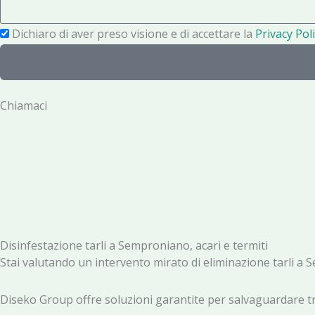
s
o
a
P
Dichiaro di aver preso visione e di accettare la
Privacy Poli
n
g
r
o
g
i
i
v
Chiamaci
o
a
c
y
Disinfestazione tarli a Semproniano, acari e termiti
Stai valutando un intervento mirato di eliminazione tarli a
Diseko Group offre soluzioni garantite per salvaguardare tra