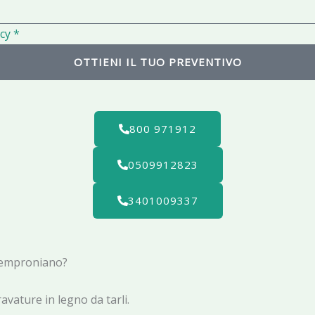
l
cy *
OTTIENI IL TUO PREVENTIVO
800 971912
0509912823
3401009337
 Semproniano?
vature in legno da tarli.