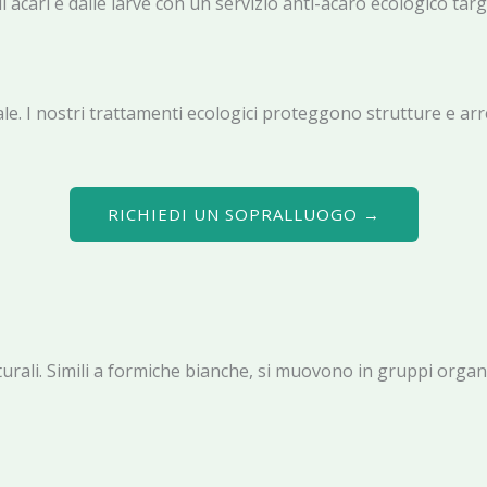
 acari e dalle larve con un servizio anti-acaro ecologico ta
. I nostri trattamenti ecologici proteggono strutture e arr
RICHIEDI UN SOPRALLUOGO →
tturali. Simili a formiche bianche, si muovono in gruppi orga