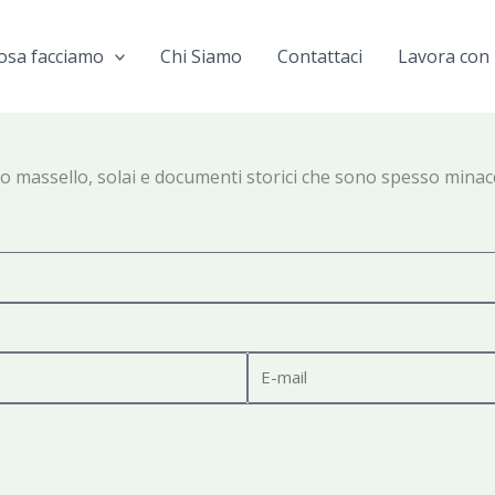
osa facciamo
Chi Siamo
Contattaci
Lavora con 
massello, solai e documenti storici che sono spesso minacciati 
E
-
m
a
i