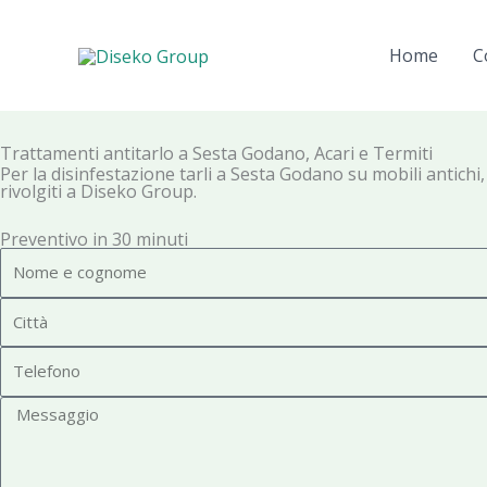
Vai
al
Home
C
contenuto
Trattamenti antitarlo a Sesta Godano, Acari e Termiti
Per la disinfestazione tarli a Sesta Godano su mobili antichi, 
rivolgiti a Diseko Group.
Preventivo in 30 minuti
N
o
C
m
i
e
T
t
e
t
M
l
à
e
e
s
f