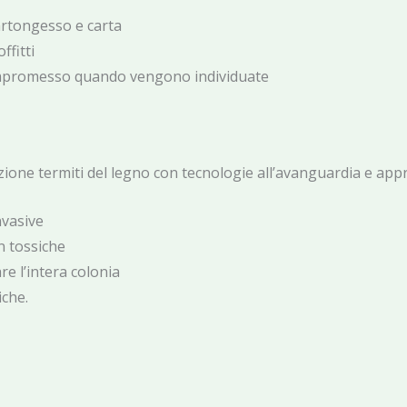
cartongesso e carta
ffitti
ompromesso quando vengono individuate
azione termiti del legno con tecnologie all’avanguardia e app
nvasive
n tossiche
re l’intera colonia
iche.