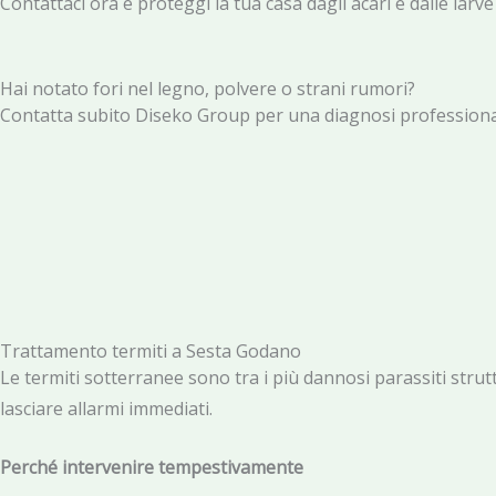
Contattaci ora e proteggi la tua casa dagli acari e dalle lar
Hai notato fori nel legno, polvere o strani rumori?
Contatta subito Diseko Group per una diagnosi professionale
Trattamento termiti a Sesta Godano
Le termiti sotterranee sono tra i più dannosi parassiti strutt
lasciare allarmi immediati.
Perché intervenire tempestivamente