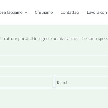
osa facciamo
Chi Siamo
Contattaci
Lavora con 
strutture portanti in legno e archivi cartacei che sono spesso 
E
-
m
a
i