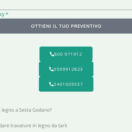
l
cy *
OTTIENI IL TUO PREVENTIVO
800 971912
0509912823
3401009337
li legno a Sesta Godano?
are travature in legno da tarli.