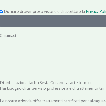
s
o
a
P
Dichiaro di aver preso visione e di accettare la
Privacy Poli
n
g
r
o
g
i
i
v
Chiamaci
o
a
c
y
Disinfestazione tarli a Sesta Godano, acari e termiti
Hai bisogno di un servizio professionale di trattamento tar
La nostra azienda offre trattamenti certificati per salvaguard