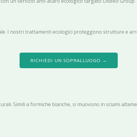
ve con un servizio anti-acaro ecologico targato Diseko Group.
. I nostri trattamenti ecologici proteggono strutture e arr
RICHIEDI UN SOPRALLUOGO →
urali. Simili a formiche bianche, si muovono in sciami altamen