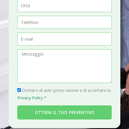
m
C
e
i
t
T
t
e
à
l
E
e
-
f
m
M
o
a
e
n
i
s
o
l
s
a
P
g
Dichiaro di aver preso visione e di accettare la
r
g
Privacy Policy *
i
i
v
o
OTTIENI IL TUO PREVENTIVO
a
c