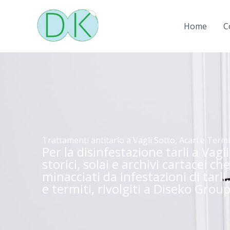
Vai
al
Home
C
contenuto
Trattamenti antitarlo a Vagli Sotto, Acari e Termi
Per la disinfestazione tarli a Vagl
storici, solai e archivi cartacei c
minacciati da infestazioni di tarli
e termiti, rivolgiti a Diseko Group