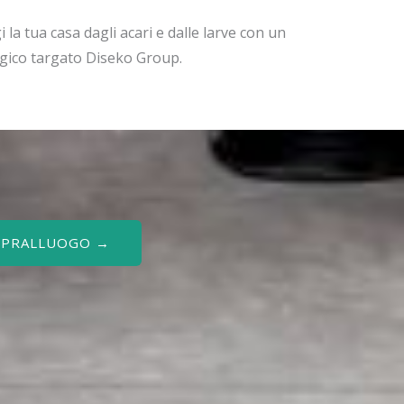
 la tua casa dagli acari e dalle larve con un
ogico targato Diseko Group.
SOPRALLUOGO →