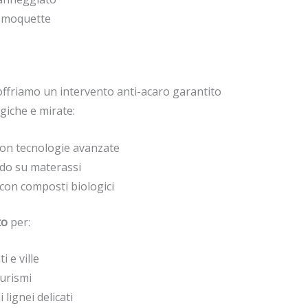
e moquette
, offriamo un intervento anti-acaro garantito
giche e mirate:
con tecnologie avanzate
ldo su materassi
con composti biologici
to
per:
 e ville
turismi
 lignei delicati