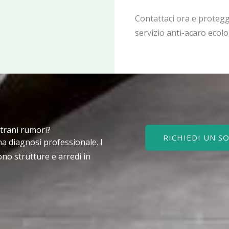
Contattaci ora e proteggi
servizio anti-acaro ecol
strani rumori?
RICHIEDI UN 
a diagnosi professionale. I
no strutture e arredi in