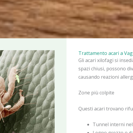
Trattamento acari a Vagl
Gli acari xilofagi si insed
spazi chiusi, possono di
causando reazioni allergi
Zone più colpite
Questi acari trovano rifu
Tunnel interni ne
Legno grezzo o d