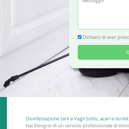
e
e
f
s
o
s
n
a
P
Dichiaro di aver preso
o
g
r
g
O
i
i
v
o
a
c
y
Disinfestazione tarli a Vagli Sotto, acari e termit
Hai bisogno di un servizio professionale di elimi