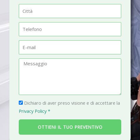
m
C
e
i
t
T
t
e
à
l
E
e
-
f
m
M
o
a
e
n
i
s
o
l
s
a
P
g
Dichiaro di aver preso visione e di accettare la
r
g
Privacy Policy *
i
i
v
o
OTTIENI IL TUO PREVENTIVO
a