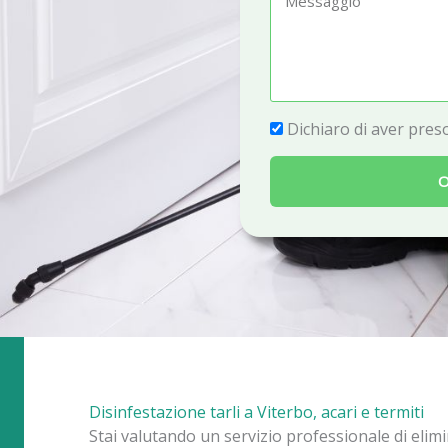
e
e
f
s
o
s
n
a
P
Dichiaro di aver preso
o
g
r
g
O
i
i
v
o
a
c
y
Disinfestazione tarli a Viterbo, acari e termiti
Stai valutando un servizio professionale di elimi