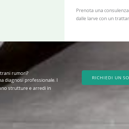
Prenota una consulenza g
dalle larve con un tratt
strani rumori?
RICHIEDI UN 
a diagnosi professionale. I
no strutture e arredi in