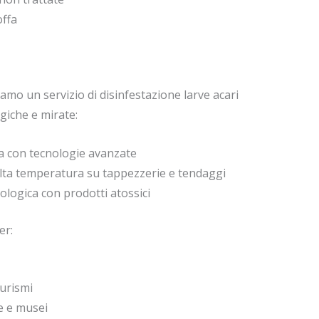
offa
riamo un servizio di disinfestazione larve acari
giche e mirate:
a con tecnologie avanzate
lta temperatura su tappezzerie e tendaggi
logica con prodotti atossici
er:
turismi
he e musei