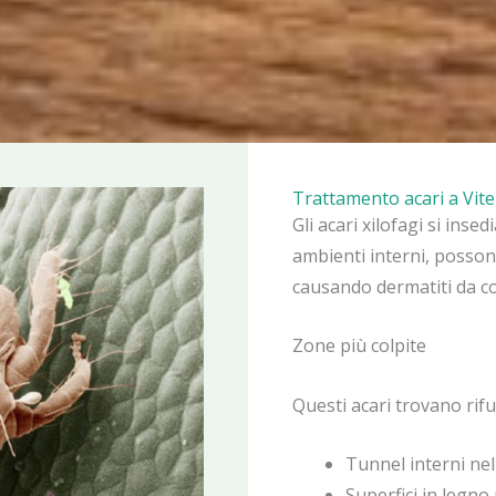
Trattamento acari a Vit
Gli acari xilofagi si inse
ambienti interni, possono
causando dermatiti da co
Zone più colpite
Questi acari trovano rifu
Tunnel interni ne
Superfici in legno