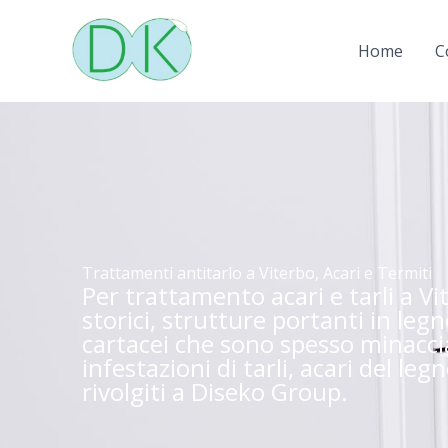
Vai
al
Home
C
contenuto
Trattamenti antitarlo a Viterbo, Acari e Termiti
Per trattamento acari e tarli a Vi
storici, strutture portanti in legn
cartacei che sono spesso minacci
infestazioni di tarli, acari del leg
rivolgiti a Diseko Group.