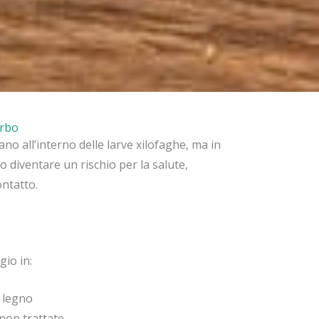
erbo
diano all’interno delle larve xilofaghe, ma in
 diventare un rischio per la salute,
ntatto.
gio in:
l legno
 non trattate