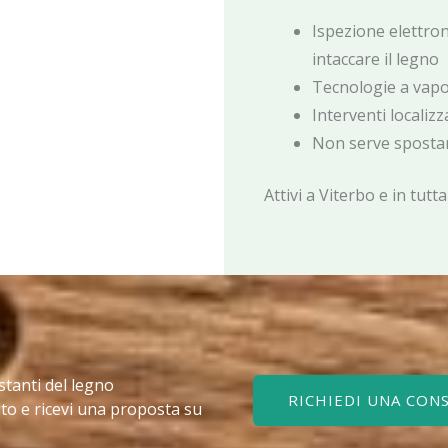
Ispezione elettro
intaccare il legno
Tecnologie a vapor
Interventi localizz
Non serve spostar
Attivi a Viterbo e in tutta
stanti del legno
RICHIEDI UNA CON
to e ricevi una proposta su